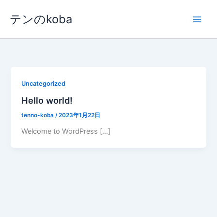
内
テンのkoba
容
を
ス
キ
ッ
プ
Uncategorized
Hello world!
tenno-koba
/
2023年1月22日
Welcome to WordPress […]