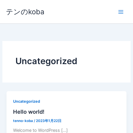
内
テンのkoba
容
を
ス
キ
ッ
プ
Uncategorized
Uncategorized
Hello world!
tenno-koba
/
2023年1月22日
Welcome to WordPress […]