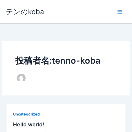
内
テンのkoba
容
を
ス
キ
ッ
プ
投稿者名:tenno-koba
Uncategorized
Hello world!